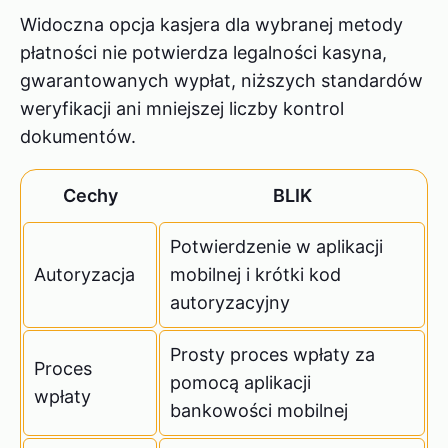
Widoczna opcja kasjera dla wybranej metody
płatności nie potwierdza legalności kasyna,
gwarantowanych wypłat, niższych standardów
weryfikacji ani mniejszej liczby kontrol
dokumentów.
Cechy
BLIK
Potwierdzenie w aplikacji
Autoryzacja
mobilnej i krótki kod
autoryzacyjny
Prosty proces wpłaty za
Proces
pomocą aplikacji
wpłaty
bankowości mobilnej