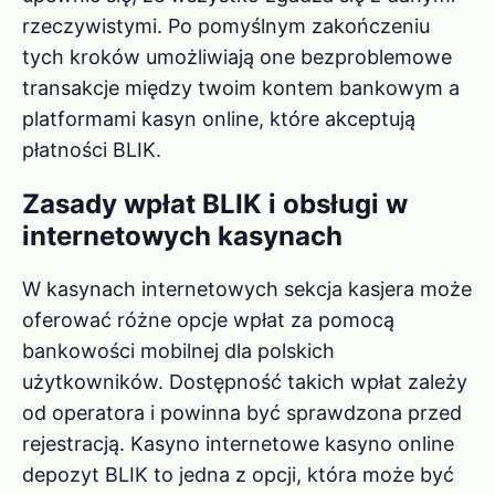
rzeczywistymi. Po pomyślnym zakończeniu
tych kroków umożliwiają one bezproblemowe
transakcje między twoim kontem bankowym a
platformami kasyn online, które akceptują
płatności BLIK.
Zasady wpłat BLIK i obsługi w
internetowych kasynach
W kasynach internetowych sekcja kasjera może
oferować różne opcje wpłat za pomocą
bankowości mobilnej dla polskich
użytkowników. Dostępność takich wpłat zależy
od operatora i powinna być sprawdzona przed
rejestracją. Kasyno internetowe kasyno online
depozyt BLIK to jedna z opcji, która może być