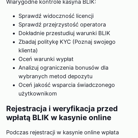
Wiarygodne kontrole kasyna BLIK:
Sprawdź widoczność licencji
Sprawdź przejrzystość operatora
Dokładnie przestudiuj warunki BLIK
Zbadaj politykę KYC (Poznaj swojego
klienta)
Oceń warunki wypłat
Analizuj ograniczenia bonusów dla
wybranych metod depozytu
Oceń jakość wsparcia świadczonego
użytkownikom
Rejestracja i weryfikacja przed
wpłatą BLIK w kasynie online
Podczas rejestracji w kasynie online wpłata