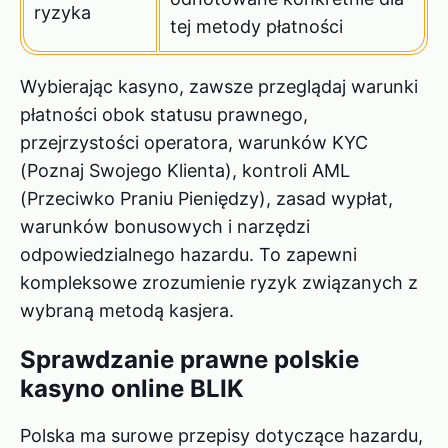
ryzyka
tej metody płatności
Wybierając kasyno, zawsze przeglądaj warunki
płatności obok statusu prawnego,
przejrzystości operatora, warunków KYC
(Poznaj Swojego Klienta), kontroli AML
(Przeciwko Praniu Pieniędzy), zasad wypłat,
warunków bonusowych i narzędzi
odpowiedzialnego hazardu. To zapewni
kompleksowe zrozumienie ryzyk związanych z
wybraną metodą kasjera.
Sprawdzanie prawne polskie
kasyno online BLIK
Polska ma surowe przepisy dotyczące hazardu,