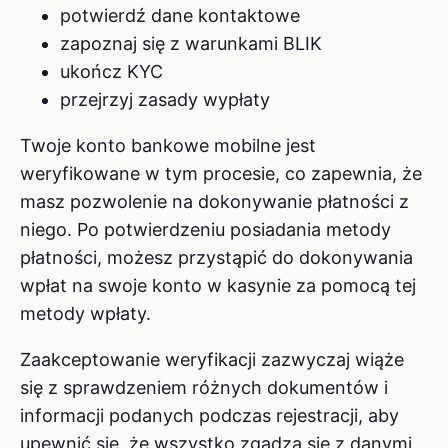
potwierdź dane kontaktowe
zapoznaj się z warunkami BLIK
ukończ KYC
przejrzyj zasady wypłaty
Twoje konto bankowe mobilne jest
weryfikowane w tym procesie, co zapewnia, że
masz pozwolenie na dokonywanie płatności z
niego. Po potwierdzeniu posiadania metody
płatności, możesz przystąpić do dokonywania
wpłat na swoje konto w kasynie za pomocą tej
metody wpłaty.
Zaakceptowanie weryfikacji zazwyczaj wiąże
się z sprawdzeniem różnych dokumentów i
informacji podanych podczas rejestracji, aby
upewnić się, że wszystko zgadza się z danymi