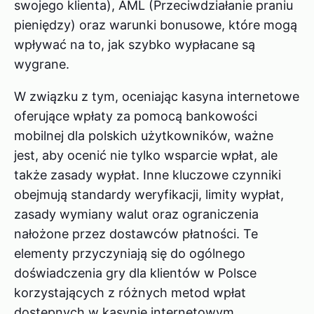
swojego klienta), AML (Przeciwdziałanie praniu
pieniędzy) oraz warunki bonusowe, które mogą
wpływać na to, jak szybko wypłacane są
wygrane.
W związku z tym, oceniając kasyna internetowe
oferujące wpłaty za pomocą bankowości
mobilnej dla polskich użytkowników, ważne
jest, aby ocenić nie tylko wsparcie wpłat, ale
także zasady wypłat. Inne kluczowe czynniki
obejmują standardy weryfikacji, limity wypłat,
zasady wymiany walut oraz ograniczenia
nałożone przez dostawców płatności. Te
elementy przyczyniają się do ogólnego
doświadczenia gry dla klientów w Polsce
korzystających z różnych metod wpłat
dostępnych w kasynie internetowym.