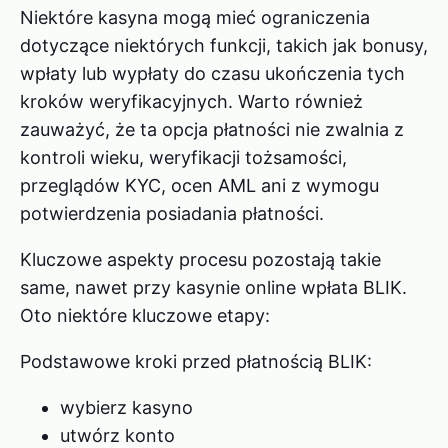
Niektóre kasyna mogą mieć ograniczenia
dotyczące niektórych funkcji, takich jak bonusy,
wpłaty lub wypłaty do czasu ukończenia tych
kroków weryfikacyjnych. Warto również
zauważyć, że ta opcja płatności nie zwalnia z
kontroli wieku, weryfikacji tożsamości,
przeglądów KYC, ocen AML ani z wymogu
potwierdzenia posiadania płatności.
Kluczowe aspekty procesu pozostają takie
same, nawet przy kasynie online wpłata BLIK.
Oto niektóre kluczowe etapy:
Podstawowe kroki przed płatnością BLIK:
wybierz kasyno
utwórz konto