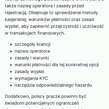
także nazwę operatora i zasady przed
rejestracją. Obejmuje to sprawdzenie metody
kasjerskiej, warunków płatności oraz zasad
wypłat, aby zapewnić przejrzystość i uczciwość
w transakcjach finansowych.
szczegóły licencji
nazwa operatora
zasady i warunki
warunki płatności dla tej konkretnej opcji
zasady wypłat
wymagania KYC
narzędzia odpowiedzialnego hazardu
Dodatkowo, polscy gracze powinni być
świadomi potencjalnych ograniczeń