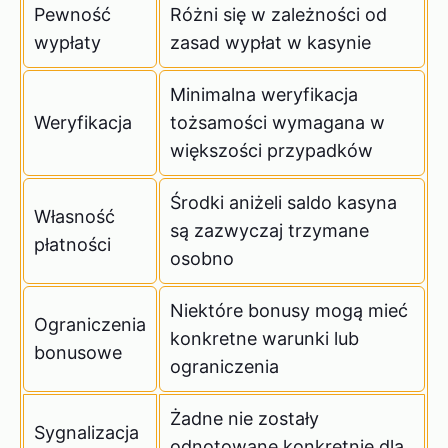
Pewność
Różni się w zależności od
wypłaty
zasad wypłat w kasynie
Minimalna weryfikacja
Weryfikacja
tożsamości wymagana w
większości przypadków
Środki aniżeli saldo kasyna
Własność
są zazwyczaj trzymane
płatności
osobno
Niektóre bonusy mogą mieć
Ograniczenia
konkretne warunki lub
bonusowe
ograniczenia
Żadne nie zostały
Sygnalizacja
odnotowane konkretnie dla